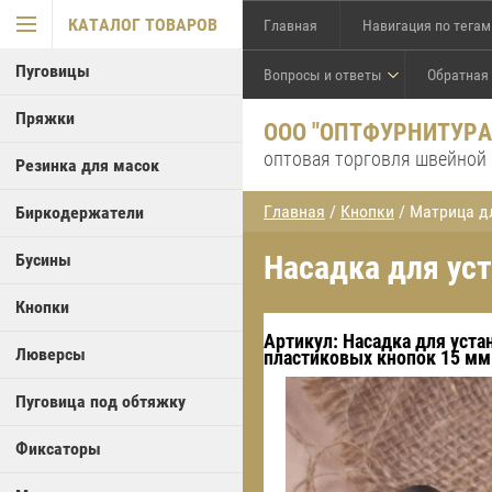
КАТАЛОГ ТОВАРОВ
Главная
Навигация по тегам
Пуговицы
Вопросы и ответы
Обратная
Пряжки
ООО "ОПТФУРНИТУРА
оптовая торговля швейной
Резинка для масок
Главная
/
Кнопки
/ Матрица д
Биркодержатели
Насадка для ус
Бусины
Кнопки
Артикул:
Насадка для уста
Люверсы
пластиковых кнопок 15 мм
Пуговица под обтяжку
Фиксаторы