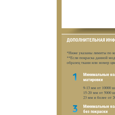
ДОПОЛНИТЕЛЬНАЯ ИН
*Ниже указаны лимиты по к
**Если покраска данной мод
образец ткани или номер цв
Минимальные ко
матировки
9-13 мм от 10000 ш
15-20 мм от 5000 ш
23 мм и более от 
Минимальные кол
без покраски