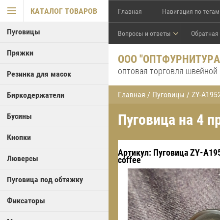
КАТАЛОГ ТОВАРОВ
Главная
Навигация по тегам
Пуговицы
Вопросы и ответы
Обратная
Пряжки
ООО "ОПТФУРНИТУРА
оптовая торговля швейной
Резинка для масок
Главная
/
Пуговицы
/ ZY-A1952
Биркодержатели
Пуговица на 4 
Бусины
Кнопки
Артикул:
Пуговица ZY-A19
Люверсы
coffee
Пуговица под обтяжку
Фиксаторы